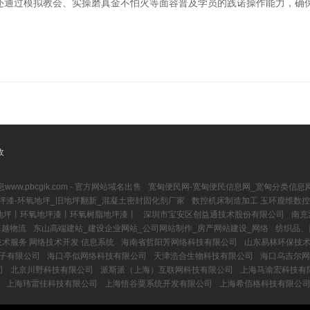
还通过模拟教会、实操磨真金不怕火等面容普及学员的践诺操作能力，确保
收
ww.pbcgik.com - 官方网站域名出售
宽甸便民网-宽甸便民信息网_宽甸分类信息
坪漆-环氧地坪_旧地坪翻新_混凝土密封固化剂厂家
数控机床制造加工 玉环鹿维数
氧地坪丨环氧地坪漆丨环氧树脂地坪漆丨
深圳市宝安区创益通技术股份有限公司
南充
卓越物流
东山高端建站_建设企业网站_公司网站制作_房产网站建设_网络
纺织品、
术服务 网络技术开发 信息系统
海南省哲阳芳网络科技有限公司
山东易林环保技
子有限公司
海口亭似网络科技有限公司
天津浩合生物科技有限公司
海口乌吉尔网
司
北京川野科技有限公司
派斯派（上海）互联网科技有限公司
上海马渝宏科技有
上海玮雷佳科技有限公司
上海悟谷粟系统开发有限公司
上海希佰格科技有限公