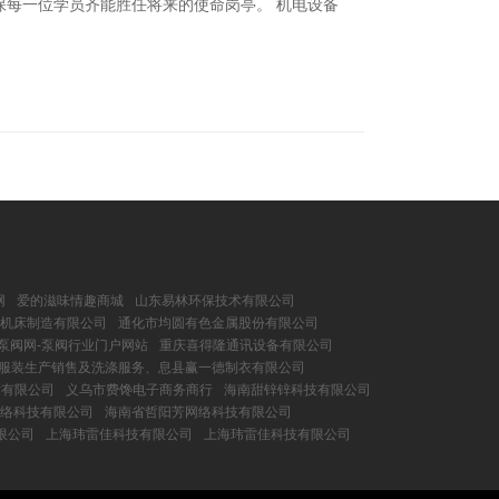
每一位学员齐能胜任将来的使命岗亭。 机电设备
网
爱的滋味情趣商城
山东易林环保技术有限公司
控机床制造有限公司
通化市均圆有色金属股份有限公司
泵阀网-泵阀行业门户网站
重庆喜得隆通讯设备有限公司
服装生产销售及洗涤服务、息县赢一德制衣有限公司
术有限公司
义乌市费馋电子商务商行
海南甜锌锌科技有限公司
络科技有限公司
海南省哲阳芳网络科技有限公司
限公司
上海玮雷佳科技有限公司
上海玮雷佳科技有限公司
司