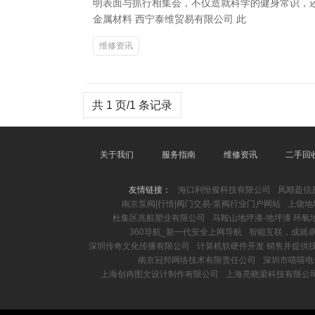
明表面与抓行相集会，不仅造就科学的健身常识，
金属材料 西宁泰维贸易有限公司 此
维修资讯
共 1 页/1 条记录
关于我们
服务指南
维修资讯
二手回
友情链接：
海口利恒俊科技有限公司
风顺盈信息w
南京泵阀|行情|阀门交易-泵阀行业门户网站
上饶地
杜集区兆航塑业有限公司
马鞍山地坪漆-地坪漆 环
360导航_新一代安全上网导航
智能互联，成就
深圳传奇文化传播有限公司
计算机软硬件开发 销售并提供技
南京冠邦网络技术有限责任公司
深圳市嘻嘻电
上海创冉图文设计制作有限公司
上海亮晓梁科技有限公